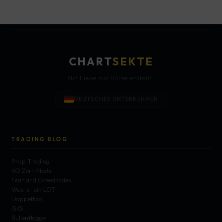
CHART
SEKTE
Mit Liebe zur Börse erstellt.
DEUTSCHES UNTERNEHMEN
TRADING BLOG
Prop Trading
KO Zertifikate
Fear and Greed Index
Was ist ein LOT
Doppeltop
iSKS
Bullenflagge