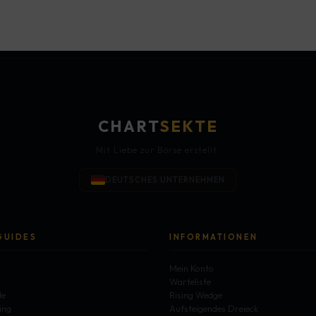
CHART
SEKTE
Mit Liebe zur Börse erstellt.
DEUTSCHES UNTERNEHMEN
GUIDES
INFORMATIONEN
g
Mein Konto
Warteliste
le
Rising Wedge
ing
Aufsteigendes Dreieck