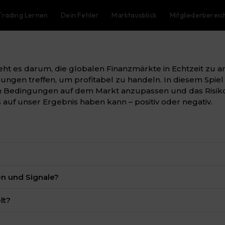
Trading Lernen
Dein Fehler
Marktausblick
Mitgliederbereic
ht es darum, die globalen Finanzmärkte in Echtzeit zu 
ngen treffen, um profitabel zu handeln. In diesem Spiel
en Bedingungen auf dem Markt anzupassen und das Risiko r
ss auf unser Ergebnis haben kann – positiv oder negativ.
en und Signale?
lt?