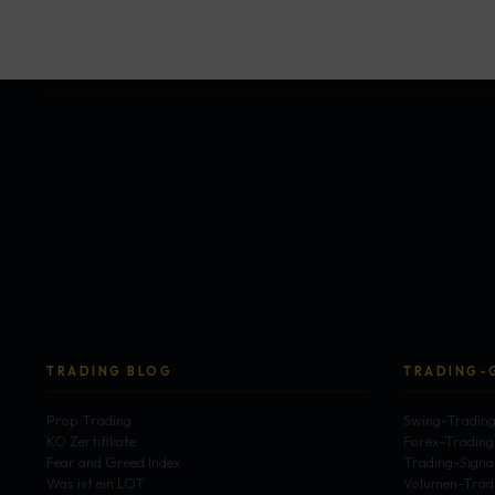
TRADING BLOG
TRADING-
Prop Trading
Swing-Tradin
KO Zertifikate
Forex-Trading
Fear and Greed Index
Trading-Signa
Was ist ein LOT
Volumen-Trad