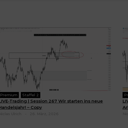
Premium
Staffel 2
P
LIVE-Trading | Session 267 Wir starten ins neue
LI
Handelsjahr! – Copy
Ar
Niclas Ulrich
-
26. März, 2026
Nic