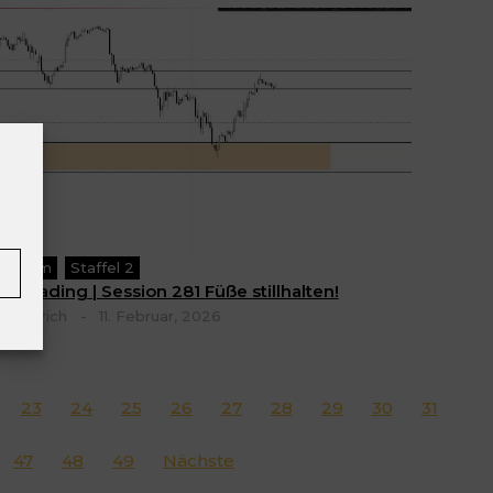
remium
Staffel 2
VE-Trading | Session 281 Füße stillhalten!
las Ulrich
-
11. Februar, 2026
23
24
25
26
27
28
29
30
31
47
48
49
Nächste