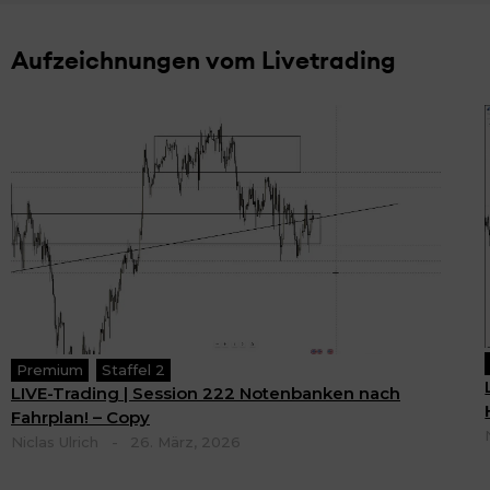
Aufzeichnungen vom Livetrading
Premium
Staffel 2
LIVE-Trading | Session 222 Notenbanken nach
Fahrplan! – Copy
Niclas Ulrich
-
26. März, 2026