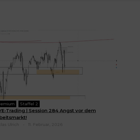
remium
Staffel 2
VE-Trading | Session 284 Angst vor dem
beitsmarkt!
las Ulrich
-
11. Februar, 2026