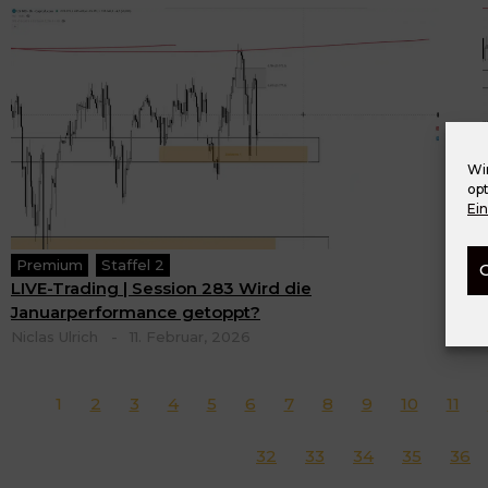
Wi
op
Ei
Premium
Staffel 2
LIVE-Trading | Session 283 Wird die
Januarperformance getoppt?
Niclas Ulrich
-
11. Februar, 2026
1
2
3
4
5
6
7
8
9
10
11
32
33
34
35
36