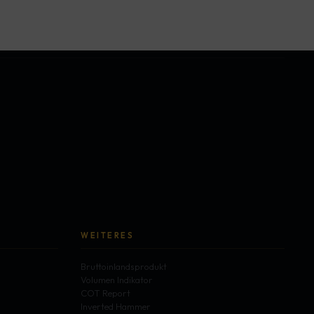
WEITERES
Bruttoinlandsprodukt
Volumen Indikator
COT Report
Inverted Hammer