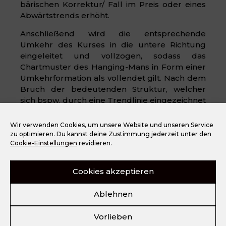
bärischen Korrektur/ Fall im Preis oder eines
Abwärtstrends erhöht.
Anschließend wird die entsprechende
Umkehr des Kurses in die untere Richtung
eingeleitet und vollzogen, sodass das
Chartmuster des Hanging-Mans in Form einer
Umkehrformation als vollendet gilt. Nach dem
Bruch der bedeutenden Struktur, welcher
sich bspw. durch eine Trendlinie eingezeichnet
werden kann, findet der bärische
Trendwechsel statt.
Wir verwenden Cookies, um unsere Website und unseren Service
zu optimieren. Du kannst deine Zustimmung jederzeit unter den
Cookie-Einstellungen
revidieren.
Cookies akzeptieren
Ablehnen
Vorlieben