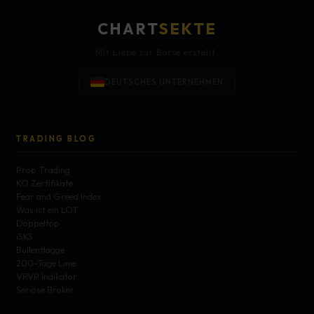
CHART
SEKTE
Mit Liebe zur Börse erstellt.
DEUTSCHES UNTERNEHMEN
TRADING BLOG
Prop Trading
KO Zertifikate
Fear and Greed Index
Was ist ein LOT
Doppeltop
iSKS
Bullenflagge
200-Tage Linie
VRVP Indikator
Seriöse Broker