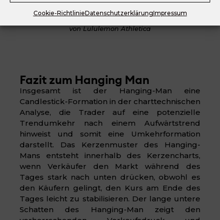
Cookie-Richtlinie
Datenschutzerklärung
Impressum
Praxisbeispiel des Hanging-Man anhand der Aktie
von Lululemon Athletica
Fazit zum Hanging Man
Insgesamt ist der Hanging-Man eine
Candlestick-Formation in der charttechnischen
Analyse, die Trader auf eine potenzielle
Trendumkehr nach einem Aufwärtstrend
hinweist und somit eine Umkehrformation
darstellt. Das Kerzenmuster des Hanging-
Mans entsteht innerhalb des Kerzencharts,
wenn Verkäufer den Markt während des
Tages stark nach unten drücken, obwohl es
den Käufern gelingt, den Kurs am Ende des
Tages leicht zu stabilisieren. Der lange untere
Schatten des Hanging-Man zeigt den