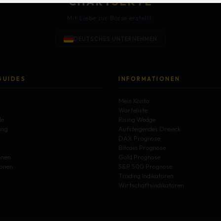
CHART
SEKTE
Mit Liebe zur Börse erstellt.
DEUTSCHES UNTERNEHMEN
GUIDES
INFORMATIONEN
g
Mein Konto
Warteliste
le
Rising Wedge
ing
Aufsteigendes Dreieck
DAX Prognose
Bitcoin Prognose
onen
Gold Prognose
ionen
S&P 500 Prognose
Trading Indikatoren
l
Wirtschaftsindikatoren