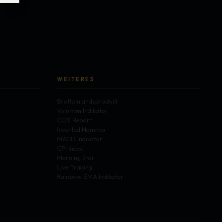
WEITERES
Bruttoinlandsprodukt
Volumen Indikator
COT Report
Inverted Hammer
MACD Indikator
CPI Index
Morning Star
Live Trading
Rainbow EMA Indikator