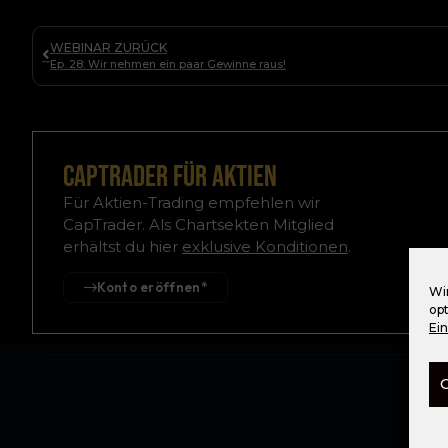
WEBINAR ZURÜCK
Ep. 28: Wir nehmen ein paar Gewinne raus!
Captrader für Aktien
Für Aktien-Trading empfehlen wir
CapTrader. Als Chartsekten Mitglied
erhältst du hier
exklusive Konditionen
.
Konto eröffnen*
Wi
op
Ei