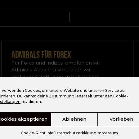
admirals für forex
Für Forex und Indizes empfehlen wir
Admirals. Auch hier versuchen wir,
exklusive Konditionen
zu bekommen.
Konto eröffnen*
r verwenden Cookies, um unsere Website und unseren Service zu
timieren. Du kannst deine Zustimmung jederzeit unter den
Cookie-
nstellungen
revidieren.
Cookies akzeptieren
Ablehnen
Vorlieben
Cookie-Richtlinie
Datenschutzerklärung
Impressum