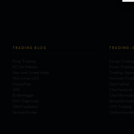
TRADING BLOG
TRADING-
Prop Trading
Swing-Tradin
KO Zertifikate
Forex-Trading
Fear and Greed Index
Trading-Signa
Was ist ein LOT
Volumen-Trad
Doppeltop
Daytrading
iSKS
Chartanalyse
Bullenflagge
Chartformati
200-Tage Linie
Kerzenformat
VRVP Indikator
CFD Trading
Seriöse Broker
Optionshande