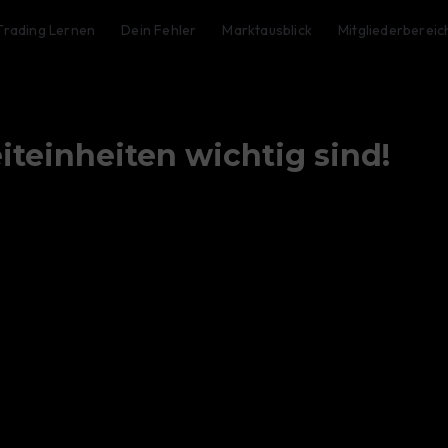
Trading Lernen
Dein Fehler
Marktausblick
Mitgliederbereic
iteinheiten wichtig sind!