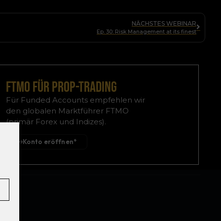
NÄCHSTES WEBINAR
Ep. 30: Risk Management at its finest
FTMO für Prop-Trading
Für Funded Accounts empfehlen wir
den globalen Marktführer FTMO
(primär Forex und Indizes).
Konto eröffnen*