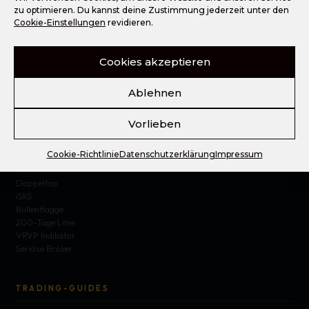
zu optimieren. Du kannst deine Zustimmung jederzeit unter den
Mit Liebe zur Börse erstellt.
Cookie-Einstellungen
revidieren.
DEUTSCHES UNTERNEHMEN
Cookies akzeptieren
Ablehnen
TRADING BLOG
Vorlieben
Prop Trading
KO Zertifikate
Cookie-Richtlinie
Datenschutzerklärung
Impressum
Fear and Greed Index
Was ist ein LOT
Doppeltop
iSKS
Bullenflagge
200-Tage Linie
VRVP Indikator
Seriöse Broker
TRADING-GUIDES