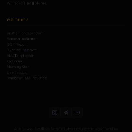
Wirtschaftsindikatoren
WEITERES
Bruttoinlandsprodukt
Volumen Indikator
COT Report
Inverted Hammer
MACD Indikator
CPI Index
Morning Star
Live Trading
Rainbow EMA Indikator
AGB
Cookie-Richtlinien
Datenschutzerklärung
Haftungsausschluss