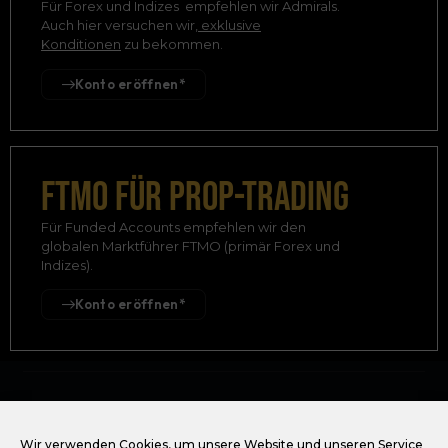
Für Forex und Indizes empfehlen wir Admirals.
Auch hier versuchen wir,
exklusive
Konditionen
zu bekommen.
Konto eröffnen*
FTMO für Prop-Trading
Für Funded Accounts empfehlen wir den
globalen Marktführer FTMO (primär Forex und
Indizes).
Konto eröffnen*
CHART
SEKTE
Wir verwenden Cookies, um unsere Website und unseren Service